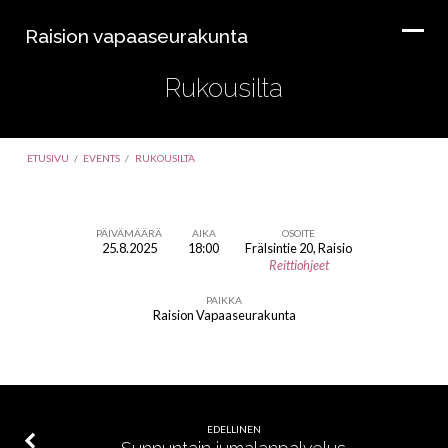
Raision vapaaseurakunta
Rukousilta
ETUSIVU
/
EVENTS
/
RUKOUSILTA
PÄIVÄMÄÄRÄ
AIKA
OSOITE
25.8.2025
18:00
Frälsintie 20, Raisio
Rukousilta
Reittiohjeet
PAIKKA
Raision Vapaaseurakunta
EDELLINEN