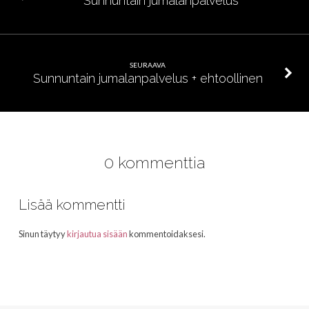
Sunnuntain jumalanpalvelus
SEURAAVA
Sunnuntain jumalanpalvelus + ehtoollinen
0 kommenttia
Lisää kommentti
Sinun täytyy
kirjautua sisään
kommentoidaksesi.