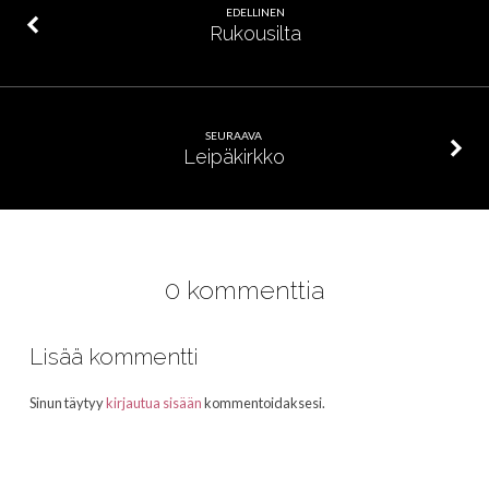
EDELLINEN
Rukousilta
SEURAAVA
Leipäkirkko
0 kommenttia
Lisää kommentti
Sinun täytyy
kirjautua sisään
kommentoidaksesi.