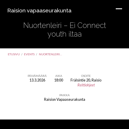
Raision vapaaseurakunta
Nuortenleiri – Ei Connect
youth iltaa
ETUSIVU
/
EVENTS
/
NUORTENLEIRI…
PÄIVÄMÄÄRÄ
AIKA
OSOITE
13.3.2026
18:00
Frälsintie 20, Raisio
Nuortenleiri
Reittiohjeet
–
PAIKKA
Ei
Raision Vapaaseurakunta
Connect
youth
iltaa