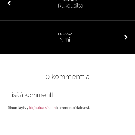
Rukousilta
SEURAAVA
Nimi
0 kommenttia
Lisää kommentti
Sinun täytyy
kirjautua sisään
kommentoidaksesi.