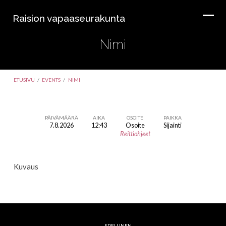
Raision vapaaseurakunta
Nimi
ETUSIVU
/
EVENTS
/
NIMI
PÄIVÄMÄÄRÄ
AIKA
OSOITE
PAIKKA
7.8.2026
12:43
Osoite
Sijainti
Nimi
Reittiohjeet
Kuvaus
EDELLINEN