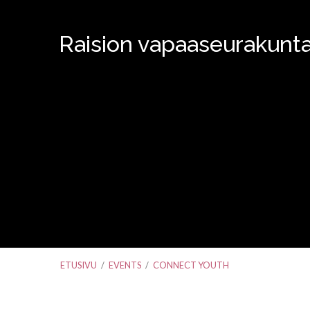
Raision vapaaseurakunt
ETUSIVU
/
EVENTS
/
CONNECT YOUTH