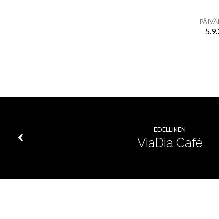
PÄIV
5.9
Connect
youth
EDELLINEN
ViaDia Café