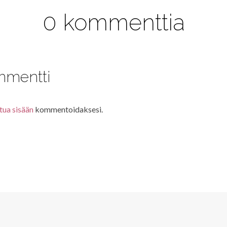
0 kommenttia
mmentti
tua sisään
kommentoidaksesi.