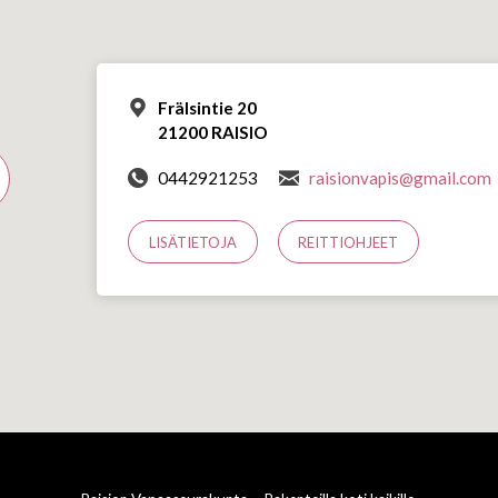
Frälsintie 20
21200 RAISIO
0442921253
raisionvapis@gmail.com
LISÄTIETOJA
REITTIOHJEET