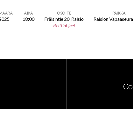
ÄMÄÄRÄ
AIKA
OSOITE
PAIKKA
.2025
18:00
Frälsintie 20, Raisio
Raision Vapaaseur
Reittiohjeet
Co