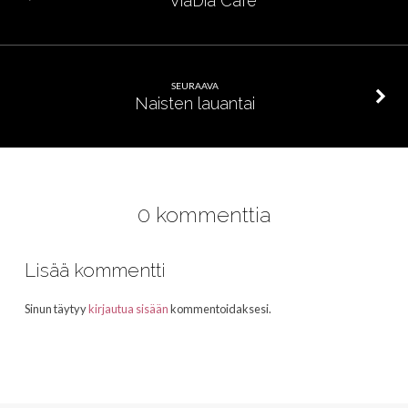
ViaDia Café
SEURAAVA
Naisten lauantai
0 kommenttia
Lisää kommentti
Sinun täytyy
kirjautua sisään
kommentoidaksesi.