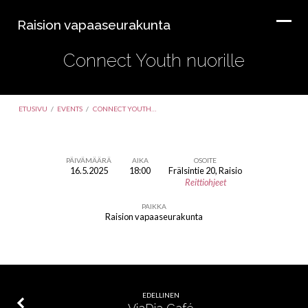
Raision vapaaseurakunta
Connect Youth nuorille
ETUSIVU
/
EVENTS
/
CONNECT YOUTH…
PÄIVÄMÄÄRÄ
AIKA
OSOITE
16.5.2025
18:00
Frälsintie 20, Raisio
Connect
Reittiohjeet
Youth
PAIKKA
nuorille
Raision vapaaseurakunta
EDELLINEN