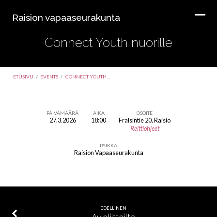
Raision vapaaseurakunta
Connect Youth nuorille
ETUSIVU
/
EVENTS
/
CONNECT YOUTH…
PÄIVÄMÄÄRÄ
AIKA
OSOITE
27.3.2026
18:00
Frälsintie 20, Raisio
Connect
Reittiohjeet
Youth
PAIKKA
nuorille
Raision Vapaaseurakunta
EDELLINEN