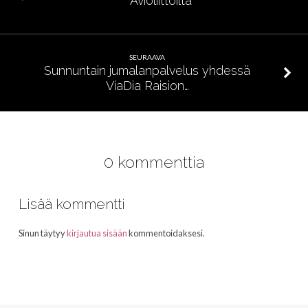
Avioliittoilta
SEURAAVA
Sunnuntain jumalanpalvelus yhdessä
ViaDia Raision…
0 kommenttia
Lisää kommentti
Sinun täytyy
kirjautua sisään
kommentoidaksesi.