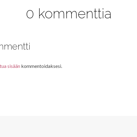
0 kommenttia
mmentti
tua sisään
kommentoidaksesi.