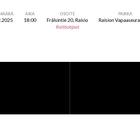
ÄMÄÄRÄ
AIKA
OSOITE
PAIKKA
2.2025
18:00
Frälsintie 20, Raisio
Raision Vapaaseur
Reittiohjeet
u