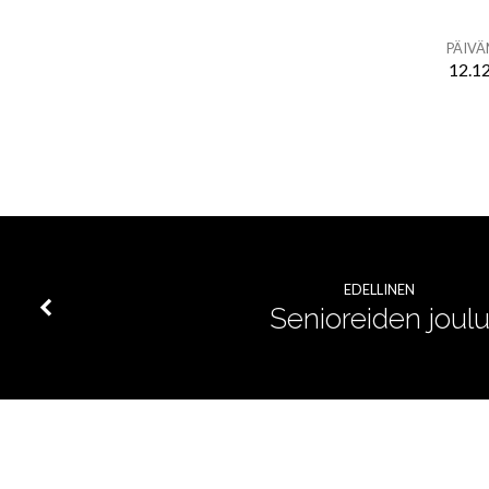
PÄIV
12.1
Connect
Youth
nuorille
EDELLINEN
Senioreiden joul