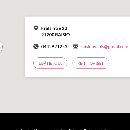
Frälsintie 20
21200 RAISIO
0442921253
raisionvapis@gmail.com
LISÄTIETOJA
REITTIOHJEET