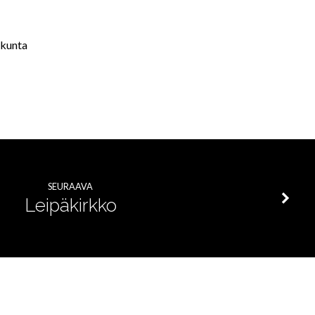
akunta
SEURAAVA
Leipäkirkko