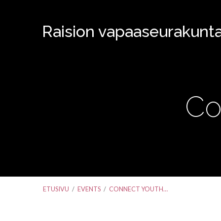
Raision vapaaseurakunt
Co
ETUSIVU
/
EVENTS
/
CONNECT YOUTH…