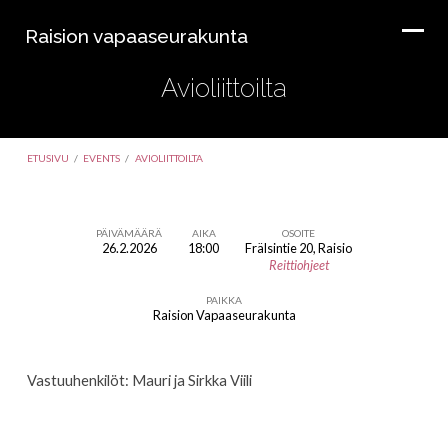
Raision vapaaseurakunta
Avioliittoilta
ETUSIVU
/
EVENTS
/
AVIOLIITTOILTA
PÄIVÄMÄÄRÄ
AIKA
OSOITE
26.2.2026
18:00
Frälsintie 20, Raisio
Avioliittoilta
Reittiohjeet
PAIKKA
Raision Vapaaseurakunta
Vastuuhenkilöt: Mauri ja Sirkka Viili