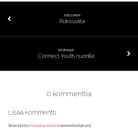
EDELLINEN
Rukousilta
SEURAAVA
Connect Youth nuorille
0 kommenttia
Lisää kommentti
Sinun täytyy
kirjautua sisään
kommentoidaksesi.