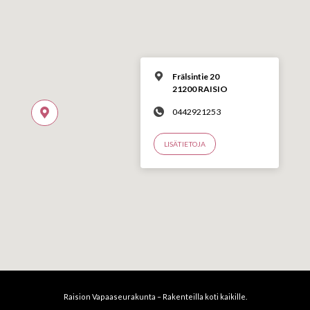
Frälsintie 20
21200 RAISIO
0442921253
LISÄTIETOJA
Raision Vapaaseurakunta – Rakenteilla koti kaikille.