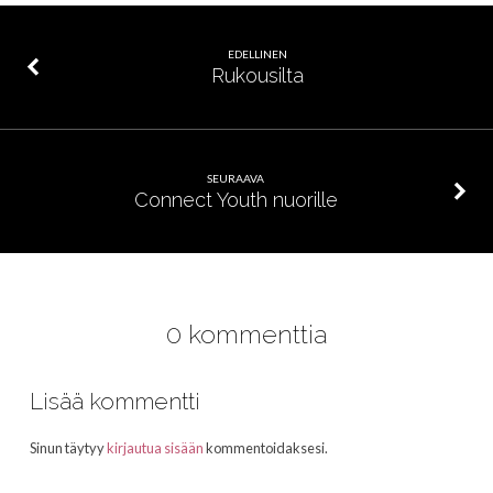
EDELLINEN
Rukousilta
SEURAAVA
Connect Youth nuorille
0 kommenttia
Lisää kommentti
Sinun täytyy
kirjautua sisään
kommentoidaksesi.