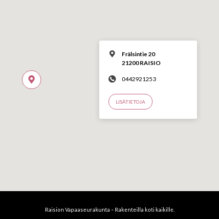
Frälsintie 20
21200 RAISIO
0442921253
LISÄTIETOJA
Raision Vapaaseurakunta – Rakenteilla koti kaikille.