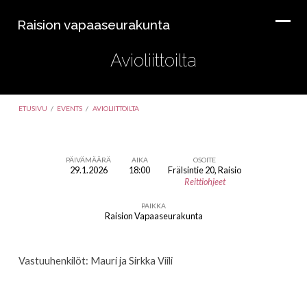
Raision vapaaseurakunta
Avioliittoilta
ETUSIVU
/
EVENTS
/
AVIOLIITTOILTA
PÄIVÄMÄÄRÄ
AIKA
OSOITE
29.1.2026
18:00
Frälsintie 20, Raisio
Avioliittoilta
Reittiohjeet
PAIKKA
Raision Vapaaseurakunta
Vastuuhenkilöt: Mauri ja Sirkka Viili