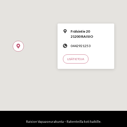
Frälsintie 20
21200 RAISIO
0442921253
LISÄTIETOJA
Raision Vapaaseurakunta – Rakenteilla koti kaikille.