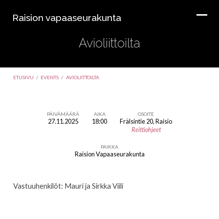
Raision vapaaseurakunta
Avioliittoilta
ETUSIVU
/
EVENTS
/
AVIOLIITTOILTA
PÄIVÄMÄÄRÄ
AIKA
OSOITE
27.11.2025
18:00
Frälsintie 20, Raisio
Avioliittoilta
Reittiohjeet
PAIKKA
Raision Vapaaseurakunta
Vastuuhenkilöt: Mauri ja Sirkka Viili