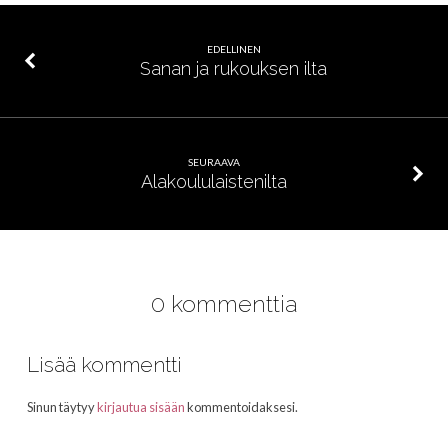
EDELLINEN
Sanan ja rukouksen ilta
SEURAAVA
Alakoululaistenilta
0 kommenttia
Lisää kommentti
Sinun täytyy
kirjautua sisään
kommentoidaksesi.