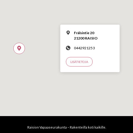
Frälsintie 20
21200 RAISIO
0442921253
LISÄTIETOJA
Raision Vapaaseurakunta – Rakenteilla koti kaikille.