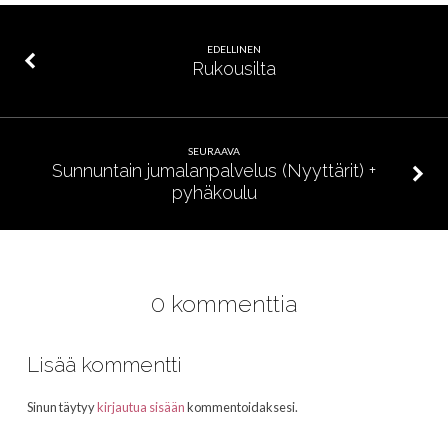
EDELLINEN
Rukousilta
SEURAAVA
Sunnuntain jumalanpalvelus (Nyyttärit) +
pyhäkoulu
0 kommenttia
Lisää kommentti
Sinun täytyy
kirjautua sisään
kommentoidaksesi.