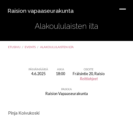
Raision vapaaseurakunta
Alakoululaisten ilta
ETUSIVU
/
EVENTS
/
ALAKOULULAISTEN ILTA
PÄIVÄMÄÄRÄ
AIKA
OSOITE
4.6.2025
18:00
Frälsintie 20, Raisio
Alakoululaisten
Reittiohjeet
ilta
PAIKKA
Raision Vapaaseurakunta
Pinja Koivukoski