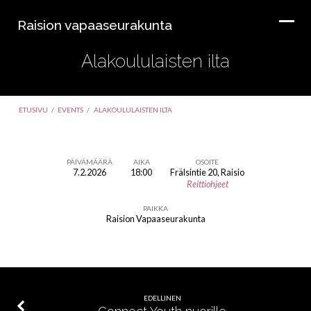
Raision vapaaseurakunta
Alakoululaisten ilta
ETUSIVU
/
EVENTS
/
ALAKOULULAISTEN ILTA
PÄIVÄMÄÄRÄ
AIKA
OSOITE
7.2.2026
18:00
Frälsintie 20, Raisio
Alakoululaisten
Reittiohjeet
ilta
PAIKKA
Raision Vapaaseurakunta
EDELLINEN