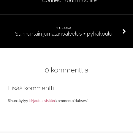
Connect Youth nuorille
SEURAAVA
Sunnuntain jumalanpalvelus + pyhäkoulu
0 kommenttia
Lisää kommentti
Sinun täytyy
kirjautua sisään
kommentoidaksesi.