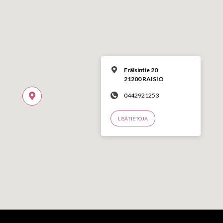
Frälsintie 20
21200 RAISIO
0442921253
LISÄTIETOJA