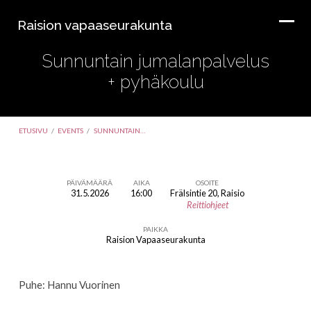
Raision vapaaseurakunta
Sunnuntain jumalanpalvelus
+ pyhäkoulu
ETUSIVU
/
EVENTS
/
SUNNUNTAIN…
PÄIVÄMÄÄRÄ
AIKA
OSOITE
31.5.2026
16:00
Frälsintie 20, Raisio
Sunnuntain
Reittiohjeet
jumalanpalvelus
PAIKKA
+
Raision Vapaaseurakunta
pyhäkoulu
Puhe: Hannu Vuorinen