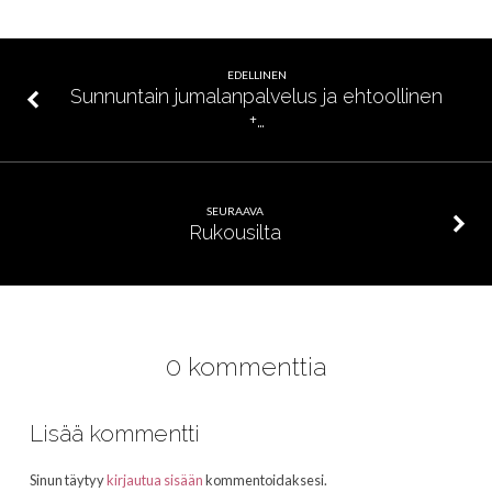
EDELLINEN
Sunnuntain jumalanpalvelus ja ehtoollinen
+…
SEURAAVA
Rukousilta
0 kommenttia
Lisää kommentti
Sinun täytyy
kirjautua sisään
kommentoidaksesi.