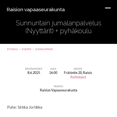
Raision vapaaseurakunta
Sunnuntain jumalanpalvelus
(Nyyttärit) + pyhäkoulu
ETUSIVU
/
EVENTS
/
SUNNUNTAIN…
PÄIVÄMÄÄRÄ
AIKA
OSOITE
8.6.2025
16:00
Frälsintie 20, Raisio
Sunnuntain
Reittiohjeet
jumalanpalvelus
PAIKKA
(Nyyttärit)
Raision Vapaaseurakunta
+
pyhäkoulu
Puhe: Sirkka Jortikka