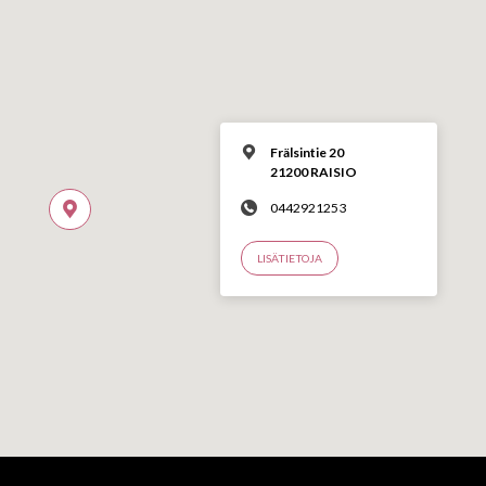
Frälsintie 20
21200 RAISIO
0442921253
LISÄTIETOJA