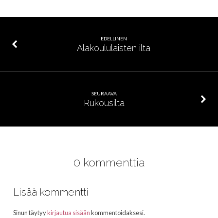
EDELLINEN
Alakoululaisten ilta
SEURAAVA
Rukousilta
0 kommenttia
Lisää kommentti
Sinun täytyy
kirjautua sisään
kommentoidaksesi.