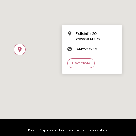
Frälsintie 20
21200 RAISIO
0442921253
LISÄTIETOJA
Raision Vapaaseurakunta – Rakenteilla koti kaikille.