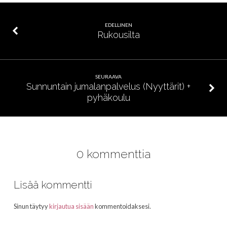
EDELLINEN
Rukousilta
SEURAAVA
Sunnuntain jumalanpalvelus (Nyyttärit) +
pyhäkoulu
0 kommenttia
Lisää kommentti
Sinun täytyy
kirjautua sisään
kommentoidaksesi.