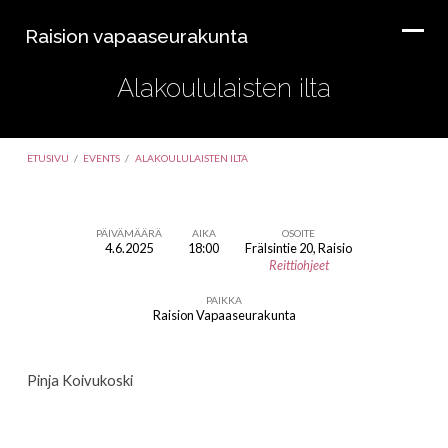
Raision vapaaseurakunta
Alakoululaisten ilta
ETUSIVU
/
EVENTS
/
ALAKOULULAISTEN ILTA
PÄIVÄMÄÄRÄ
AIKA
OSOITE
4.6.2025
18:00
Frälsintie 20, Raisio
Alakoululaisten
Reittiohjeet
ilta
PAIKKA
Raision Vapaaseurakunta
Pinja Koivukoski