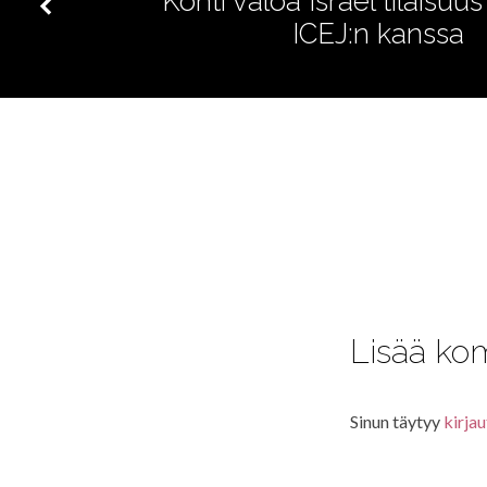
Kohti valoa Israel tilaisuu
ICEJ:n kanssa
Lisää ko
Sinun täytyy
kirjau