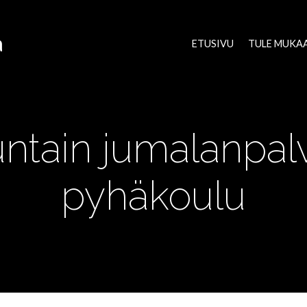
a
ETUSIVU
TULE MUKA
ntain jumalanpalv
pyhäkoulu