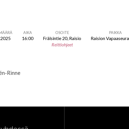
ÄMÄÄRÄ
AIKA
OSOITE
PAIKKA
.2025
16:00
Frälsintie 20, Raisio
Raision Vapaaseur
Reittiohjeet
lén-Rinne