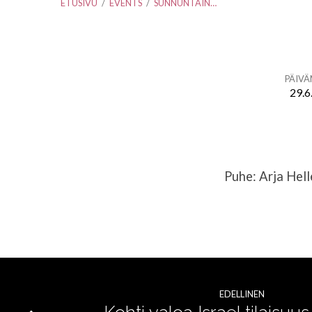
ETUSIVU
/
EVENTS
/
SUNNUNTAIN…
PÄIV
29.6
Sunnuntain
jumalanpalvelus
Puhe: Arja Hel
+
pyhäkoulu
EDELLINEN