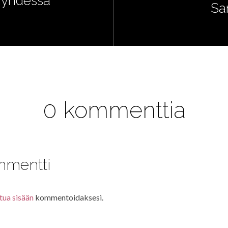
s yhdessä
Sa
0 kommenttia
mmentti
tua sisään
kommentoidaksesi.