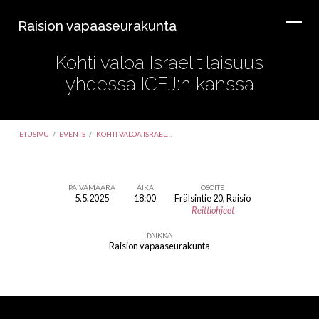
Raision vapaaseurakunta
Kohti valoa Israel tilaisuus
yhdessä ICEJ:n kanssa
ETUSIVU
/
EVENTS
/
KOHTI VALOA ISRAEL…
PÄIVÄMÄÄRÄ
AIKA
OSOITE
5.5.2025
18:00
Frälsintie 20, Raisio
Kohti
Reittiohjeet
valoa
PAIKKA
Israel
Raision vapaaseurakunta
tilaisuus
yhdessä
ICEJ:n