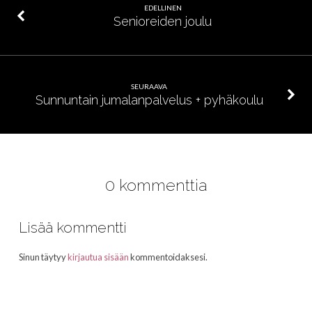
kanssa
EDELLINEN
Senioreiden joulu
SEURAAVA
Sunnuntain jumalanpalvelus + pyhäkoulu
0 kommenttia
Lisää kommentti
Sinun täytyy
kirjautua sisään
kommentoidaksesi.