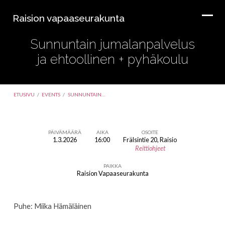
Raision vapaaseurakunta
Sunnuntain jumalanpalvelus
ja ehtoollinen + pyhäkoulu
ETUSIVU
/
EVENTS
/
SUNNUNTAIN…
PÄIVÄMÄÄRÄ
AIKA
OSOITE
1.3.2026
16:00
Frälsintie 20, Raisio
Sunnuntain
Reittiohjeet
jumalanpalvelus
PAIKKA
ja
Raision Vapaaseurakunta
ehtoollinen
+
Puhe: Miika Hämäläinen
pyhäkoulu