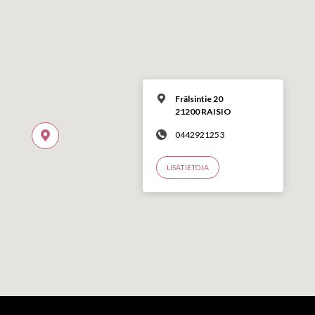
Frälsintie 20
21200 RAISIO
0442921253
LISÄTIETOJA