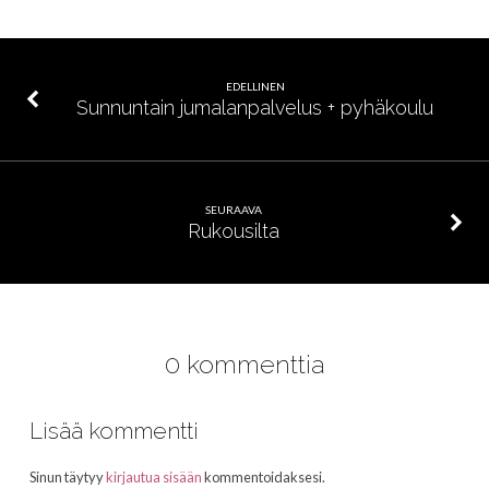
EDELLINEN
Sunnuntain jumalanpalvelus + pyhäkoulu
SEURAAVA
Rukousilta
0 kommenttia
Lisää kommentti
Sinun täytyy
kirjautua sisään
kommentoidaksesi.