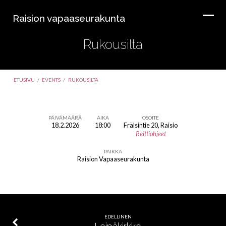
Raision vapaaseurakunta
Rukousilta
ETUSIVU
/
EVENTS
/
RUKOUSILTA
PÄIVÄMÄÄRÄ
AIKA
OSOITE
18.2.2026
18:00
Frälsintie 20, Raisio
Rukousilta
Reittiohjeet
PAIKKA
Raision Vapaaseurakunta
EDELLINEN