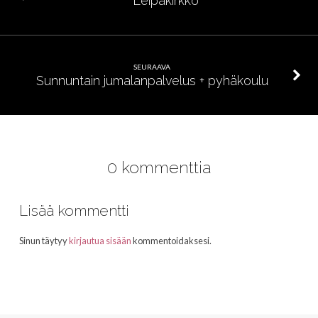
Leipäkirkko
SEURAAVA
Sunnuntain jumalanpalvelus + pyhäkoulu
0 kommenttia
Lisää kommentti
Sinun täytyy
kirjautua sisään
kommentoidaksesi.