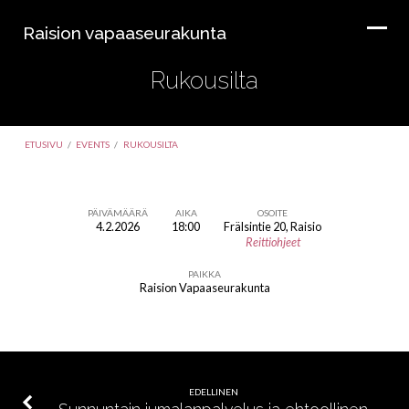
Raision vapaaseurakunta
Rukousilta
ETUSIVU
/
EVENTS
/
RUKOUSILTA
PÄIVÄMÄÄRÄ
AIKA
OSOITE
4.2.2026
18:00
Frälsintie 20, Raisio
Rukousilta
Reittiohjeet
PAIKKA
Raision Vapaaseurakunta
EDELLINEN