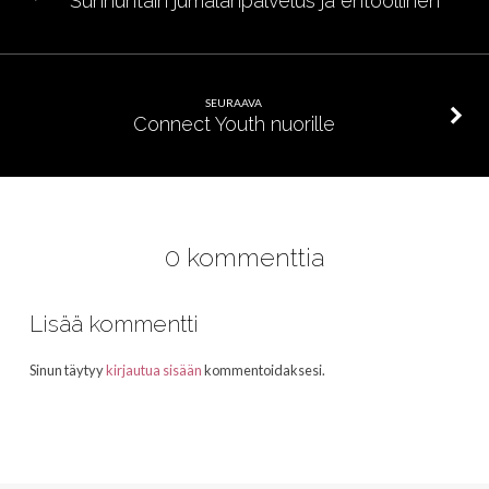
Sunnuntain jumalanpalvelus ja ehtoollinen
SEURAAVA
Connect Youth nuorille
0 kommenttia
Lisää kommentti
Sinun täytyy
kirjautua sisään
kommentoidaksesi.