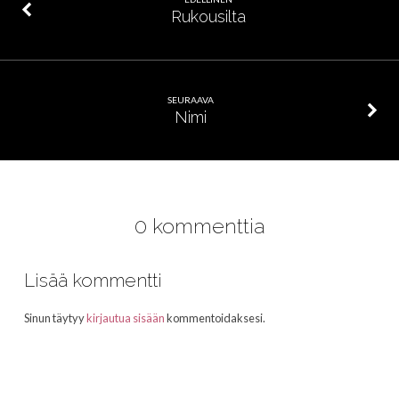
Rukousilta
SEURAAVA
Nimi
0 kommenttia
Lisää kommentti
Sinun täytyy
kirjautua sisään
kommentoidaksesi.