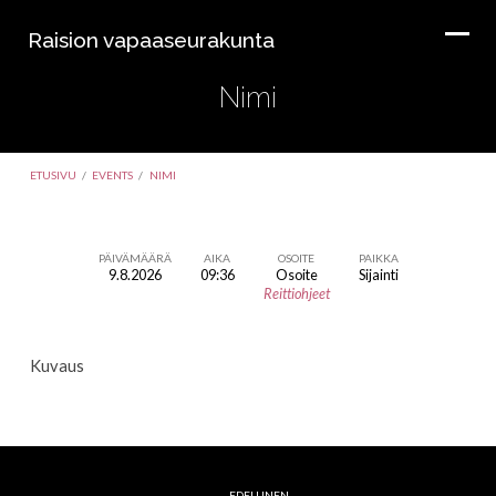
Raision vapaaseurakunta
Nimi
ETUSIVU
/
EVENTS
/
NIMI
PÄIVÄMÄÄRÄ
AIKA
OSOITE
PAIKKA
9.8.2026
09:36
Osoite
Sijainti
Nimi
Reittiohjeet
Kuvaus
EDELLINEN