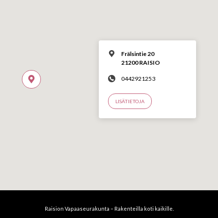
Frälsintie 20
21200 RAISIO
0442921253
LISÄTIETOJA
Raision Vapaaseurakunta – Rakenteilla koti kaikille.