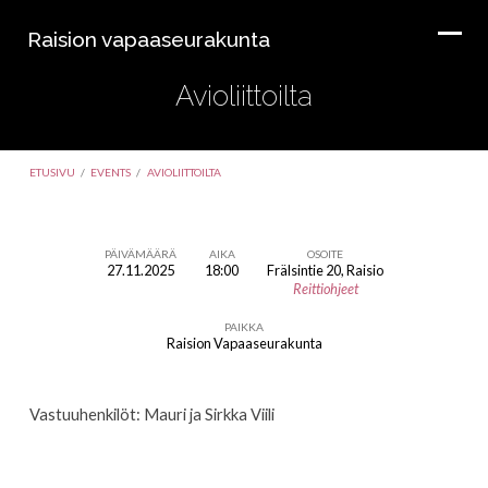
Raision vapaaseurakunta
Avioliittoilta
ETUSIVU
/
EVENTS
/
AVIOLIITTOILTA
PÄIVÄMÄÄRÄ
AIKA
OSOITE
27.11.2025
18:00
Frälsintie 20, Raisio
Avioliittoilta
Reittiohjeet
PAIKKA
Raision Vapaaseurakunta
Vastuuhenkilöt: Mauri ja Sirkka Viili