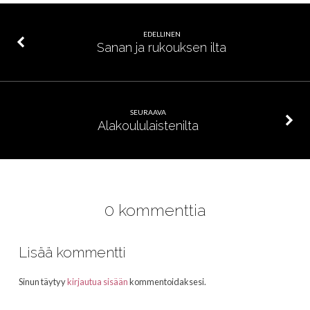
EDELLINEN
Sanan ja rukouksen ilta
SEURAAVA
Alakoululaistenilta
0 kommenttia
Lisää kommentti
Sinun täytyy
kirjautua sisään
kommentoidaksesi.