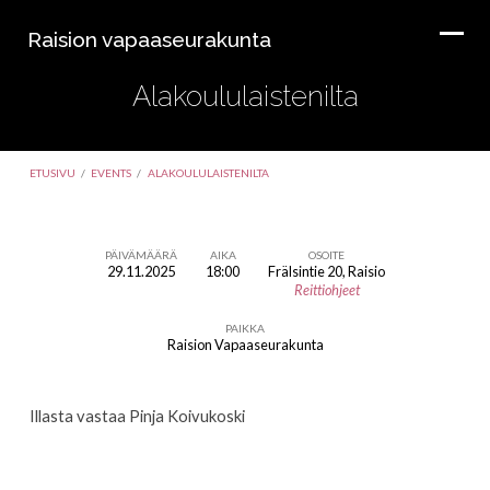
Raision vapaaseurakunta
Alakoululaistenilta
ETUSIVU
/
EVENTS
/
ALAKOULULAISTENILTA
PÄIVÄMÄÄRÄ
AIKA
OSOITE
29.11.2025
18:00
Frälsintie 20, Raisio
Alakoululaistenilta
Reittiohjeet
PAIKKA
Raision Vapaaseurakunta
Illasta vastaa Pinja Koivukoski