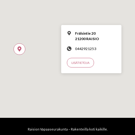
Frälsintie 20
21200 RAISIO
0442921253
LISÄTIETOJA
Raision Vapaaseurakunta – Rakenteilla koti kaikille.