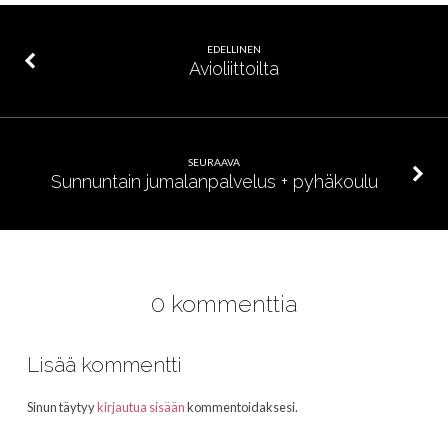
EDELLINEN
Avioliittoilta
SEURAAVA
Sunnuntain jumalanpalvelus + pyhäkoulu
0 kommenttia
Lisää kommentti
Sinun täytyy
kirjautua sisään
kommentoidaksesi.