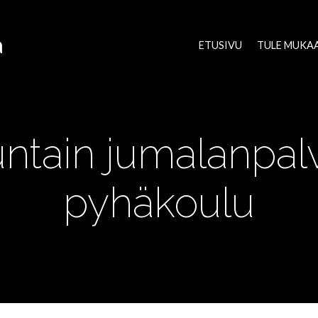
a
ETUSIVU
TULE MUKA
ntain jumalanpalv
pyhäkoulu