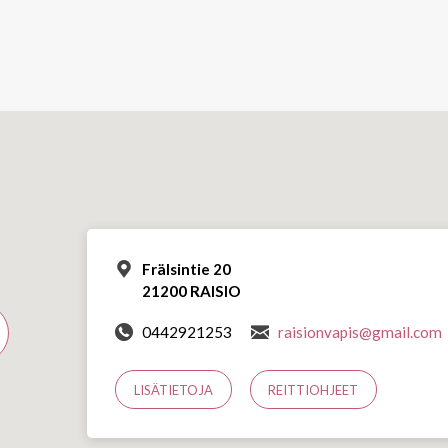
Frälsintie 20
21200 RAISIO
0442921253
raisionvapis@gmail.com
LISÄTIETOJA
REITTIOHJEET