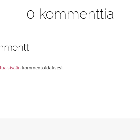
0 kommenttia
mmentti
tua sisään
kommentoidaksesi.