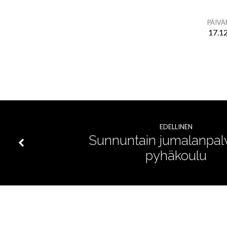
PÄIV
17.1
Sanan
ja
rukouksen
ilta
EDELLINEN
Sunnuntain jumalanpalv
pyhäkoulu