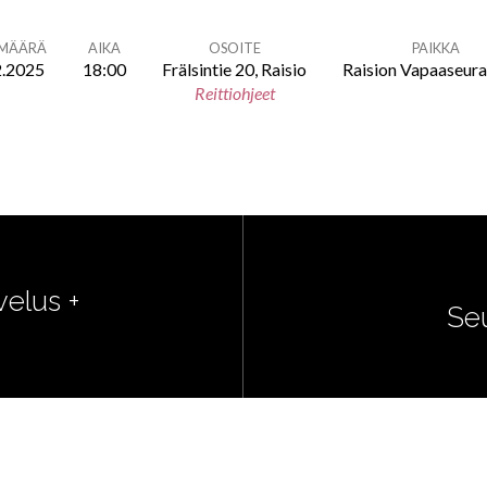
ÄMÄÄRÄ
AIKA
OSOITE
PAIKKA
2.2025
18:00
Frälsintie 20, Raisio
Raision Vapaaseur
Reittiohjeet
elus +
Se