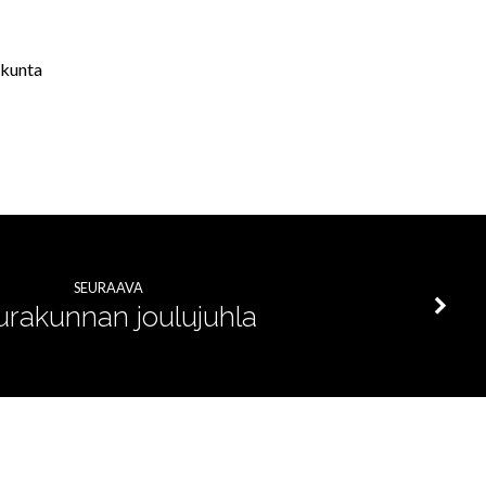
akunta
SEURAAVA
urakunnan joulujuhla