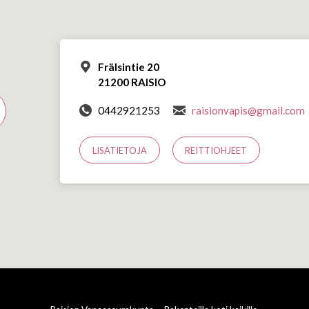
Frälsintie 20
21200 RAISIO
0442921253
raisionvapis@gmail.com
LISÄTIETOJA
REITTIOHJEET