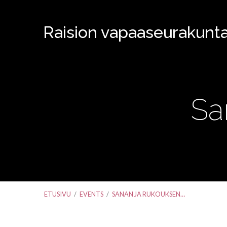
Raision vapaaseurakunt
Sa
ETUSIVU
/
EVENTS
/
SANAN JA RUKOUKSEN…