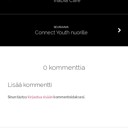
ViaDia Café
SEURAAVA
Connect Youth nuorille
0 kommenttia
Lisää kommentti
Sinun täytyy
kirjautua sisään
kommentoidaksesi.