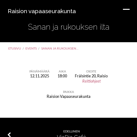
Raision vapaaseurakunta
Sanan ja rukouksen ilta
ETUSIVU
/
EVENTS
/
SANAN JA RUKOUKSEN…
PÄIVÄMÄÄRÄ
AIKA
OSOITE
12.11.2025
18:00
Frälsintie 20, Raisio
Sanan
Reittiohjeet
ja
PAIKKA
rukouksen
Raision Vapaaseurakunta
ilta
EDELLINEN