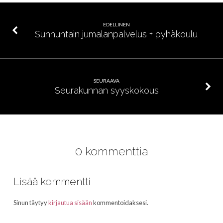
EDELLINEN
Sunnuntain jumalanpalvelus + pyhäkoulu
SEURAAVA
Seurakunnan syyskokous
0 kommenttia
Lisää kommentti
Sinun täytyy
kirjautua sisään
kommentoidaksesi.