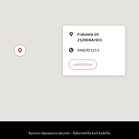
Frälsintie 20
21200 RAISIO
0442921253
LISÄTIETOJA
Raision Vapaaseurakunta – Rakenteilla koti kaikille.