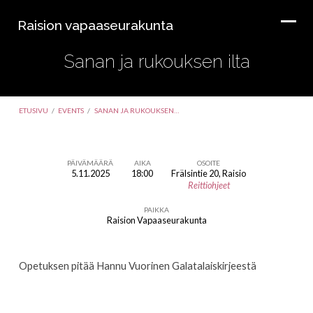
Raision vapaaseurakunta
Sanan ja rukouksen ilta
ETUSIVU
/
EVENTS
/
SANAN JA RUKOUKSEN…
PÄIVÄMÄÄRÄ
AIKA
OSOITE
5.11.2025
18:00
Frälsintie 20, Raisio
Sanan
Reittiohjeet
ja
PAIKKA
rukouksen
Raision Vapaaseurakunta
ilta
Opetuksen pitää Hannu Vuorinen Galatalaiskirjeestä