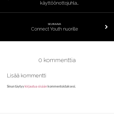
käyttöönottojuhla…
SEURAAVA
Connect Youth nuorille
0 kommenttia
Lisää kommentti
Sinun täytyy
kirjautua sisään
kommentoidaksesi.