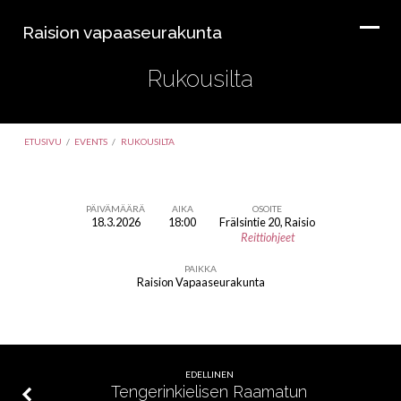
Raision vapaaseurakunta
Rukousilta
ETUSIVU
/
EVENTS
/
RUKOUSILTA
PÄIVÄMÄÄRÄ
AIKA
OSOITE
18.3.2026
18:00
Frälsintie 20, Raisio
Rukousilta
Reittiohjeet
PAIKKA
Raision Vapaaseurakunta
EDELLINEN
Tengerinkielisen Raamatun