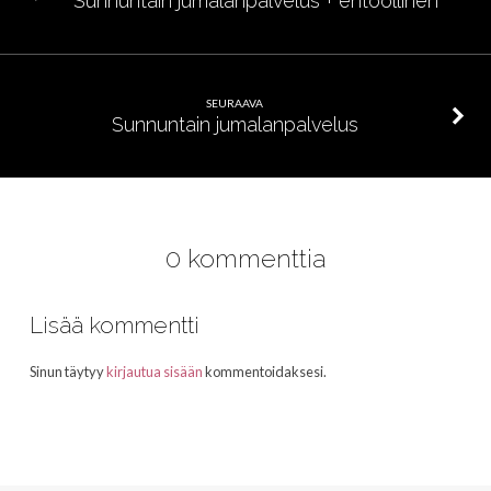
Sunnuntain jumalanpalvelus + ehtoollinen
SEURAAVA
Sunnuntain jumalanpalvelus
0 kommenttia
Lisää kommentti
Sinun täytyy
kirjautua sisään
kommentoidaksesi.