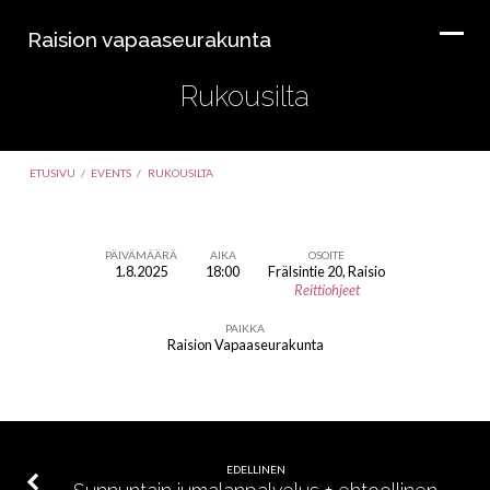
Raision vapaaseurakunta
Rukousilta
ETUSIVU
/
EVENTS
/
RUKOUSILTA
PÄIVÄMÄÄRÄ
AIKA
OSOITE
1.8.2025
18:00
Frälsintie 20, Raisio
Rukousilta
Reittiohjeet
PAIKKA
Raision Vapaaseurakunta
EDELLINEN