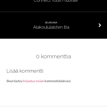
Connect Youth nuorille
SEURAAVA
Alakoululaisten ilta
0 kommenttia
Lisää kommentti
Sinun täytyy
kirjautua sisään
kommentoidaksesi.