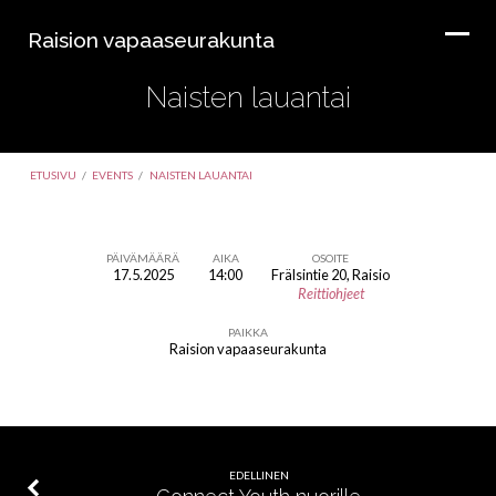
Raision vapaaseurakunta
Naisten lauantai
ETUSIVU
/
EVENTS
/
NAISTEN LAUANTAI
PÄIVÄMÄÄRÄ
AIKA
OSOITE
17.5.2025
14:00
Frälsintie 20, Raisio
Naisten
Reittiohjeet
lauantai
PAIKKA
Raision vapaaseurakunta
EDELLINEN