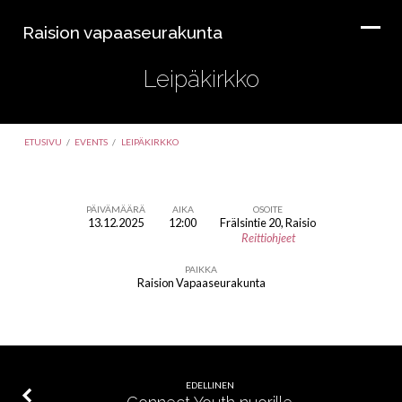
Raision vapaaseurakunta
Leipäkirkko
ETUSIVU
/
EVENTS
/
LEIPÄKIRKKO
PÄIVÄMÄÄRÄ
AIKA
OSOITE
13.12.2025
12:00
Frälsintie 20, Raisio
Leipäkirkko
Reittiohjeet
PAIKKA
Raision Vapaaseurakunta
EDELLINEN