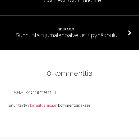
Connect Youth nuorille
SEURAAVA
Sunnuntain jumalanpalvelus + pyhäkoulu
0 kommenttia
Lisää kommentti
Sinun täytyy
kirjautua sisään
kommentoidaksesi.