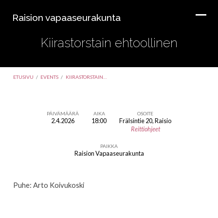
Raision vapaaseurakunta
Kiirastorstain ehtoollinen
ETUSIVU
/
EVENTS
/
KIIRASTORSTAIN…
PÄIVÄMÄÄRÄ
AIKA
OSOITE
2.4.2026
18:00
Frälsintie 20, Raisio
Kiirastorstain
Reittiohjeet
ehtoollinen
PAIKKA
Raision Vapaaseurakunta
Puhe: Arto Koivukoski