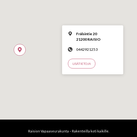
Frälsintie 20
21200 RAISIO
0442921253
LISÄTIETOJA
Raision Vapaaseurakunta – Rakenteilla koti kaikille.