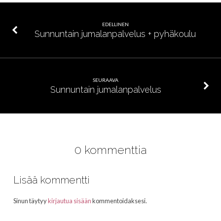
EDELLINEN
Sunnuntain jumalanpalvelus + pyhäkoulu
SEURAAVA
Sunnuntain jumalanpalvelus
0 kommenttia
Lisää kommentti
Sinun täytyy
kirjautua sisään
kommentoidaksesi.