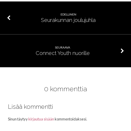
EDELLINEN
Seurakunnan joulujuhla
SEURAAVA
Connect Youth nuorille
0 kommenttia
Lisää kommentti
Sinun täytyy
kirjautua sisään
kommentoidaksesi.