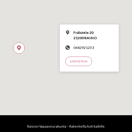
Frälsintie 20
21200 RAISIO
0442921253
LISÄTIETOJA
Raision Vapaaseurakunta – Rakenteilla koti kaikille.