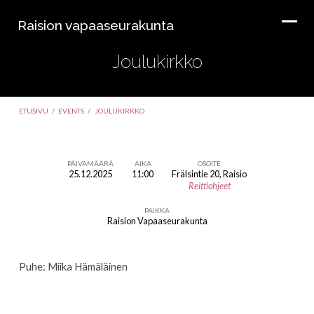
Raision vapaaseurakunta
Joulukirkko
ETUSIVU
/
EVENTS
/
JOULUKIRKKO
PÄIVÄMÄÄRÄ
AIKA
OSOITE
25.12.2025
11:00
Frälsintie 20, Raisio
Joulukirkko
Reittiohjeet
PAIKKA
Raision Vapaaseurakunta
Puhe: Miika Hämäläinen