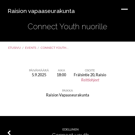
Raision vapaaseurakunta
Connect Youth nuorille
ETUSIVU
/
EVENTS
/
CONNECT YOUTH…
PÄIVÄMÄÄRÄ
AIKA
OSOITE
5.9.2025
18:00
Frälsintie 20, Raisio
Connect
Reittiohjeet
Youth
PAIKKA
nuorille
Raision Vapaaseurakunta
EDELLINEN