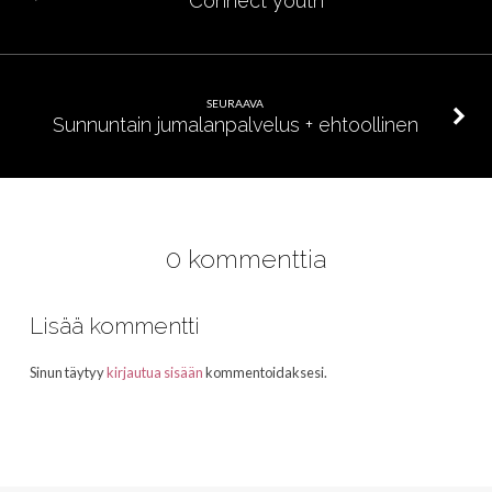
Connect youth
SEURAAVA
Sunnuntain jumalanpalvelus + ehtoollinen
0 kommenttia
Lisää kommentti
Sinun täytyy
kirjautua sisään
kommentoidaksesi.