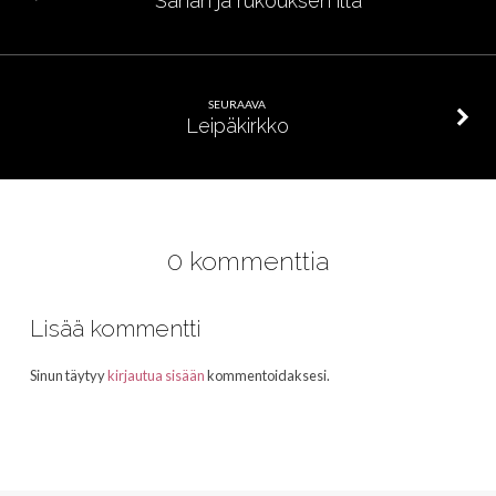
Sanan ja rukouksen ilta
SEURAAVA
Leipäkirkko
0 kommenttia
Lisää kommentti
Sinun täytyy
kirjautua sisään
kommentoidaksesi.