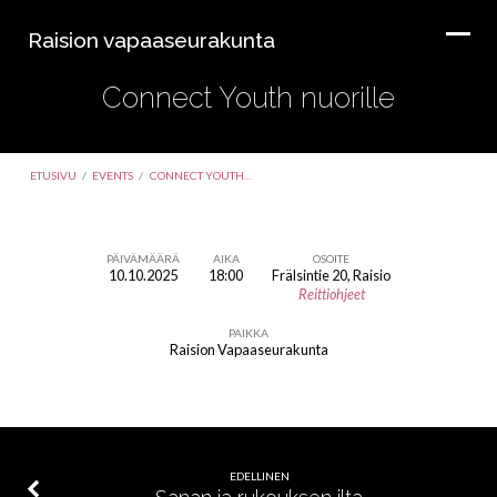
Raision vapaaseurakunta
Connect Youth nuorille
ETUSIVU
/
EVENTS
/
CONNECT YOUTH…
PÄIVÄMÄÄRÄ
AIKA
OSOITE
10.10.2025
18:00
Frälsintie 20, Raisio
Connect
Reittiohjeet
Youth
PAIKKA
nuorille
Raision Vapaaseurakunta
EDELLINEN