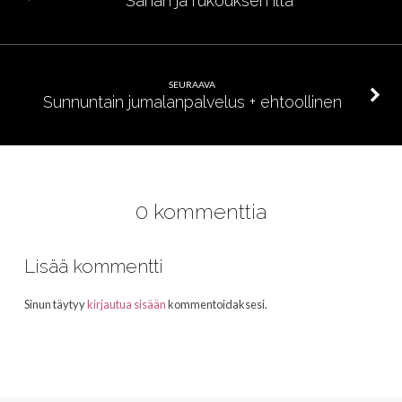
Sanan ja rukouksen ilta
SEURAAVA
Sunnuntain jumalanpalvelus + ehtoollinen
0 kommenttia
Lisää kommentti
Sinun täytyy
kirjautua sisään
kommentoidaksesi.