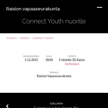
Raision vapaaseurakunta
Connect Youth nuorille
ETUSIVU
/
EVENTS
/
CONNECT YOUTH…
PÄIVÄMÄÄRÄ
AIKA
OSOITE
5.12.2025
18:00
Frälsintie 20, Raisio
Connect
Reittiohjeet
Youth
PAIKKA
nuorille
Raision Vapaaseurakunta
EDELLINEN