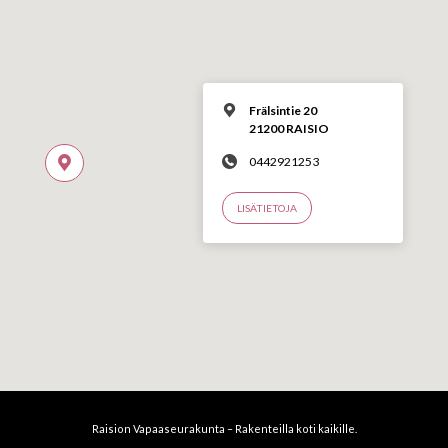
Frälsintie 20
21200 RAISIO
0442921253
LISÄTIETOJA
Raision Vapaaseurakunta – Rakenteilla koti kaikille.