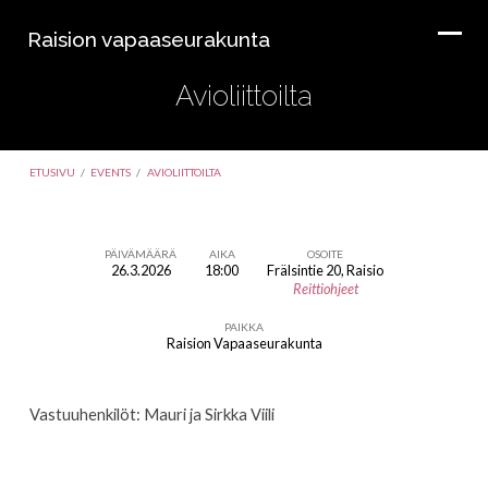
Raision vapaaseurakunta
Avioliittoilta
ETUSIVU
/
EVENTS
/
AVIOLIITTOILTA
PÄIVÄMÄÄRÄ
AIKA
OSOITE
26.3.2026
18:00
Frälsintie 20, Raisio
Avioliittoilta
Reittiohjeet
PAIKKA
Raision Vapaaseurakunta
Vastuuhenkilöt: Mauri ja Sirkka Viili