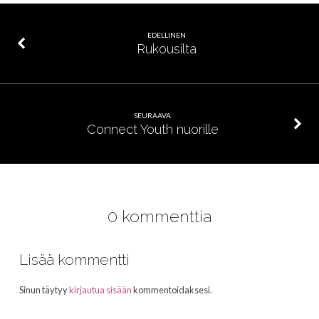
EDELLINEN
Rukousilta
SEURAAVA
Connect Youth nuorille
0 kommenttia
Lisää kommentti
Sinun täytyy
kirjautua sisään
kommentoidaksesi.